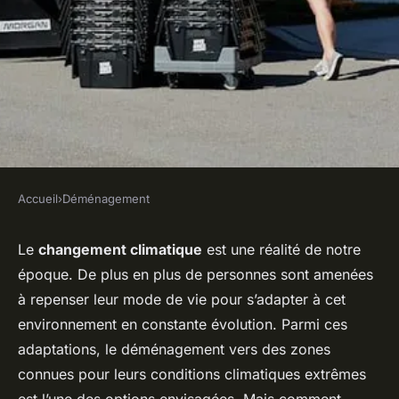
Accueil
›
Déménagement
DÉMÉNAGEMENT
Comment préparer un
Le
changement climatique
est une réalité de notre
époque. De plus en plus de personnes sont amenées
déménagement dans une zone
à repenser leur mode de vie pour s’adapter à cet
connue pour ses conditions
environnement en constante évolution. Parmi ces
climatiques extrêmes ?
adaptations, le déménagement vers des zones
connues pour leurs conditions climatiques extrêmes
Salomé
•
4 mars 2024
•
6 min de lecture