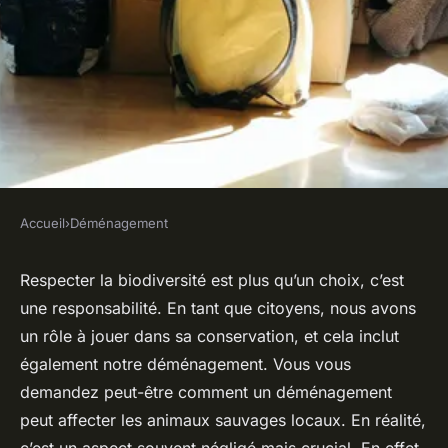
Accueil
›
Déménagement
DÉMÉNAGEMENT
Quels sont les éléments à
Respecter la biodiversité est plus qu’un choix, c’est
une
responsabilité
. En tant que citoyens, nous avons
considérer pour un
un rôle à jouer dans sa conservation, et cela inclut
déménagement respectueux
également notre déménagement. Vous vous
des animaux sauvages locaux ?
demandez peut-être comment un déménagement
peut affecter les animaux sauvages locaux. En réalité,
Salomé
•
4 mars 2024
•
6 min de lecture