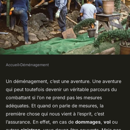
Accueil
›
Déménagement
DÉMÉNAGEMENT
Comment assurer un
Un déménagement, c’est une aventure. Une aventure
qui peut toutefois devenir un véritable parcours du
déménagement sans
combattant si l’on ne prend pas les mesures
interruption de vos activités
adéquates. Et quand on parle de mesures, la
de jardinage ?
première chose qui nous vient à l’esprit, c’est
l’assurance. En effet, en cas de
dommages
,
vol
ou
Salomé
•
4 mars 2024
•
6 min de lecture