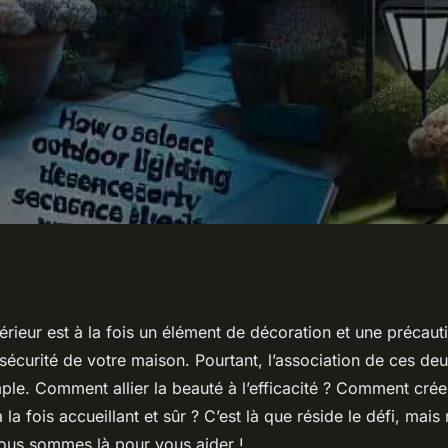
er un éclairage
térieur est à la fois un élément de décoration et une précau
 sécurité de votre maison. Pourtant, l’association de ces deu
iore la sécurité
ple. Comment allier la beauté à l’efficacité ? Comment crée
la fois accueillant et sûr ? C’est là que réside le défi, mais
nous sommes là pour vous aider !