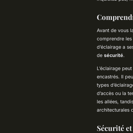
sans compromettre l
Comprendre
Salomé
•
4 mars 2024
•
6 min de lecture
Avant de vous la
comprendre les 
d’éclairage a s
de
sécurité
.
L’éclairage peu
encastrés. Il peu
types d’éclaira
d’accès ou la te
les allées, tand
architecturales 
Sécurité et