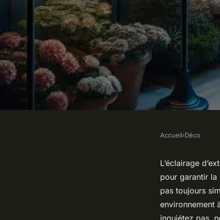
Accueil
›
Déco
DÉCO
Comment sélectionn
L’éclairage d’ex
pour garantir la
d'extérieur qui amél
pas toujours sim
environnement à 
inquiétez pas, 