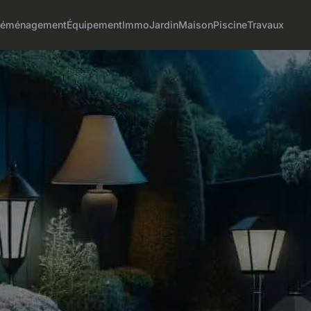
éménagement
Équipement
Immo
Jardin
Maison
Piscine
Travaux