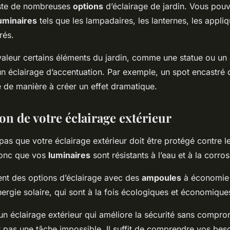
xiste de nombreuses
options
d’éclairage de jardin. Vous pouv
uminaires
tels que les lampadaires, les lanternes, les appli
rés.
valeur certains éléments du jardin, comme une statue ou un
un éclairage d’accentuation. Par exemple, un spot encastré 
e de manière à créer un effet dramatique.
on de votre éclairage extérieur
 pas que votre éclairage extérieur doit être protégé contre l
onc que vos
luminaires
sont résistants à l’eau et à la corros
ment des options d’éclairage avec des
ampoules
à économie 
ergie solaire, qui sont à la fois écologiques et économique
 un éclairage extérieur qui améliore la sécurité sans compro
st pas une tâche impossible. Il suffit de comprendre vos beso