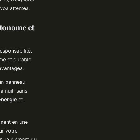
 vos attentes.
utonome et
esponsabilité,
me et durable,
avantages.
 un panneau
la nuit, sans
nergie
et
inent en une
ur votre
ur un élément du