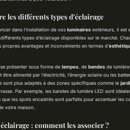
'esthétique ?
 les différents types d’éclairage
ncer dans l’installation de vos
luminaires
extérieurs, il est 
différents types d’éclairage disponibles sur le marché. Cha
es propres avantages et inconvénients en termes d’
esthétiq
t se présenter sous forme de
lampes
, de
bandes
de lumière
t être alimenté par l’électricité, l’énergie solaire ou les batte
ge sont plus adaptés à des zones spécifiques comme le
jard
rrasse. Par exemple, les bandes de lumière LED sont idéales
is que les spots encastrés sont parfaits pour accentuer les c
de votre maison.
 éclairage : comment les associer ?