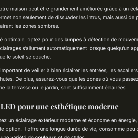
votre maison peut être grandement améliorée grâce à un écla
ermet non seulement de dissuader les intrus, mais aussi de p
lairant les zones sombres.
té optimale, optez pour des
lampes
à détection de mouvem
éclairages s’allument automatiquement lorsque quelqu’un ap
e le soleil se couche.
important de veiller à bien éclairer les entrées, les escaliers
 chutes. De plus, assurez-vous que les zones où vous passe
me la terrasse ou le jardin, sont suffisamment éclairées.
e LED pour une esthétique moderne
hez un éclairage extérieur moderne et économe en énergie, 
te option. Il offre une longue durée de vie, consomme peu d
 une variété de
couleurs
et de styles.