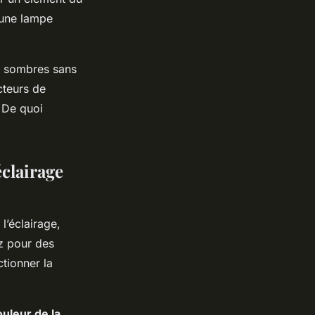
 une lampe
es sombres sans
cteurs de
 De quoi
clairage
l’éclairage,
ez pour des
tionner la
ouleur de la