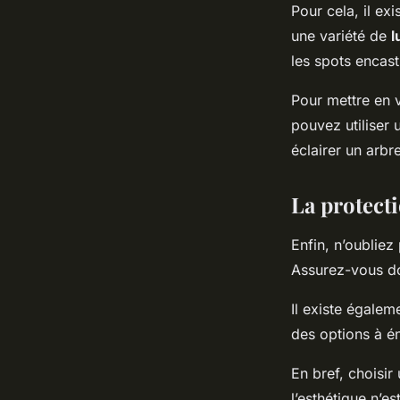
Pour cela, il e
une variété de
l
les spots encast
Pour mettre en 
pouvez utiliser 
éclairer un arbr
La protecti
Enfin, n’oubliez
Assurez-vous d
Il existe égale
des options à én
En bref, choisir
l’esthétique n’e