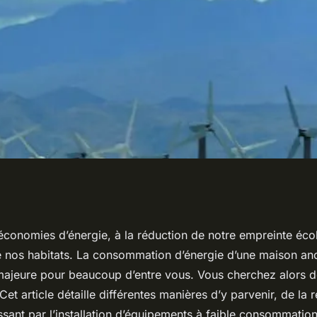
ur réduire la
 économies d’énergie, à la réduction de notre empreinte éco
de nos habitats. La consommation d’énergie d’une maison an
rgie d'une maison
ajeure pour beaucoup d’entre vous. Vous cherchez alors d
 Cet article détaille différentes manières d’y parvenir, de la 
assant par l’installation d’équipements à faible consommation