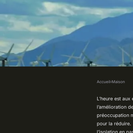
Accueil
›
Maison
MAISON
Quelles solutions po
L’heure est aux
l’amélioration 
consommation d'éne
préoccupation m
pour la réduire.
l’isolation en p