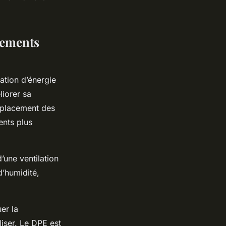
gements
ation d’énergie
liorer sa
mplacement des
nts plus
’une ventilation
d’humidité,
er la
iser. Le DPE est