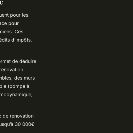
e
uent pour les
lace pour
ciens. Ces
édits d’impôts,
ermet de déduire
rénovation
ombles, des murs
lable (pompe à
hermodynamique,
ux de rénovation
 jusqu’à 30 000€