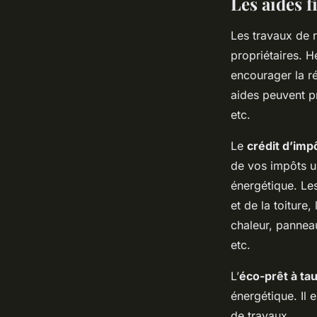
Les aides 
Les travaux de 
propriétaires. 
encourager la r
aides peuvent pr
etc.
Le
crédit d’imp
de vos impôts u
énergétique. Le
et de la toiture
chaleur, panneau
etc.
L’
éco-prêt à ta
énergétique. Il 
de travaux.