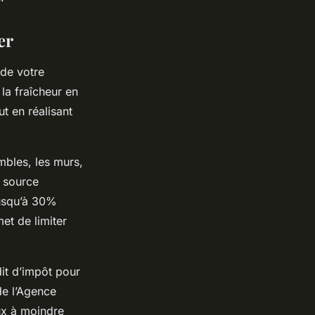
er
 de votre
la fraîcheur en
t en réalisant
mbles, les murs,
e source
jusqu’à 30%
et de limiter
it d’impôt pour
de l’Agence
ux à moindre