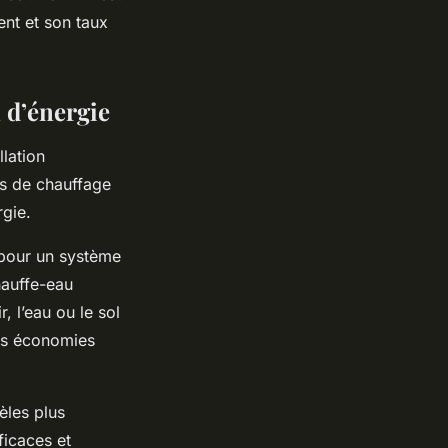
ent et son taux
 d’énergie
lation
ts de chauffage
rgie.
 pour un système
hauffe-eau
, l’eau ou le sol
des économies
les plus
ficaces et