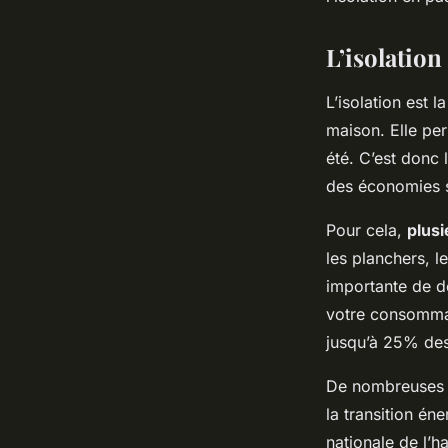
ancienne ?
L’isolation
Salomé
•
4 mars 2024
•
6 min de lecture
L’isolation est
maison. Elle per
été. C’est donc 
des économies su
Pour cela,
plusi
les planchers, l
importante de d
votre consommat
jusqu’à 25% des
De nombreuses a
la transition én
nationale de l’