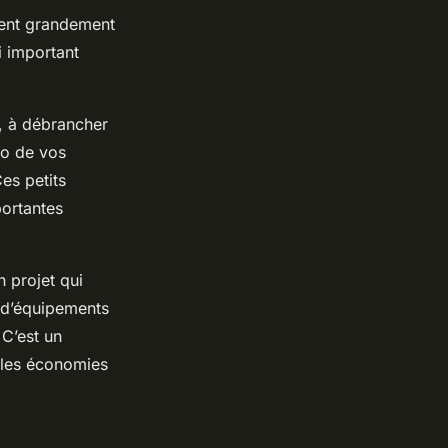
vent grandement
i important
e, à débrancher
éco de vos
es petits
portantes
 projet qui
n d’équipements
 C’est un
elles économies