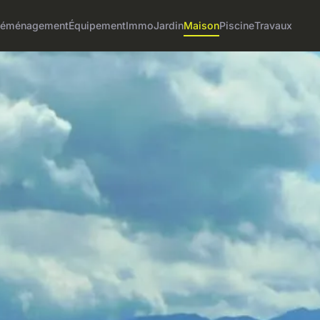
éménagement
Équipement
Immo
Jardin
Maison
Piscine
Travaux