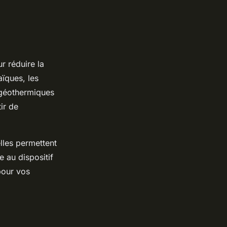
ur réduire la
ïques, les
 géothermiques
ir de
lles permettent
e au dispositif
pour vos