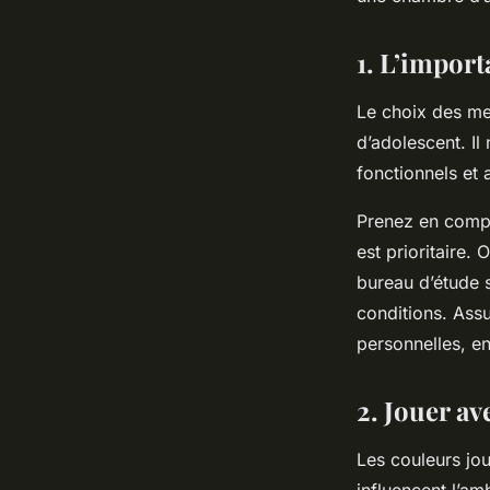
fonctionnelle et ten
1. L’impor
Salomé
•
4 mars 2024
•
5 min de lecture
Le choix des me
d’adolescent. Il
fonctionnels et 
Prenez en compt
est prioritaire.
bureau d’étude s
conditions. Assu
personnelles, e
2. Jouer av
Les couleurs jou