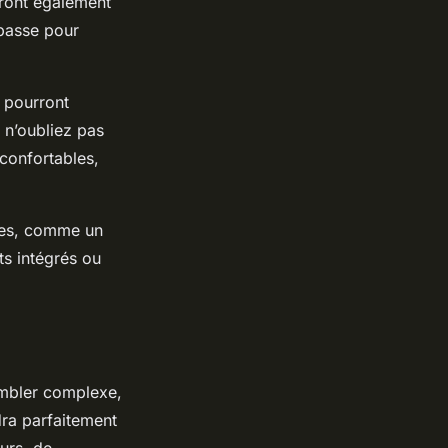
rront également
 basse pour
s pourront
, n’oubliez pas
confortables,
gées, comme un
ts intégrés ou
embler complexe,
ra parfaitement