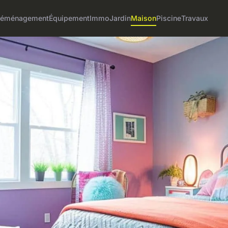
éménagement
Équipement
Immo
Jardin
Maison
Piscine
Travaux