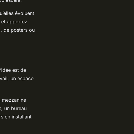
dolescent.
’elles évoluent
 et apportez
o, de posters ou
L’idée est de
vail, un espace
t mezzanine
s, un bureau
 en installant