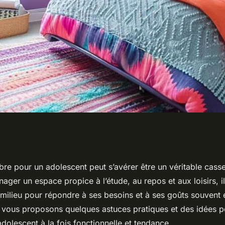
ns pour créer une
e pour un adolescent peut s’avérer être un véritable casse-
ager un espace propice à l’étude, au repos et aux loisirs, i
 à la fois
 milieu pour répondre à ses besoins et à ses goûts souvent 
us vous proposons quelques astuces pratiques et des idées
olescent à la fois fonctionnelle et tendance.