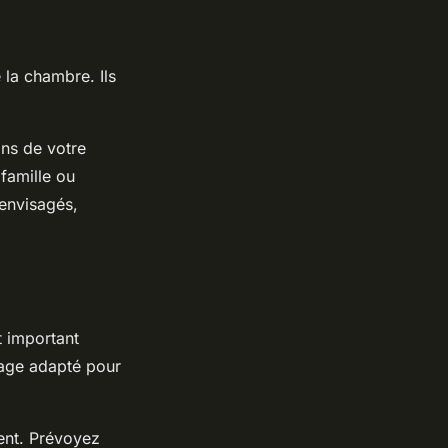
 la chambre. Ils
ons de votre
famille ou
 envisagés,
t important
rage adapté pour
cent. Prévoyez