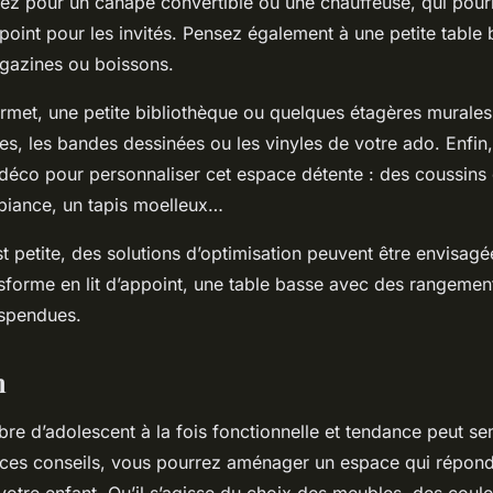
ptez pour un canapé convertible ou une chauffeuse, qui pou
appoint pour les invités. Pensez également à une petite table
agazines ou boissons.
ermet, une petite bibliothèque ou quelques étagères murale
ivres, les bandes dessinées ou les vinyles de votre ado. Enfin
 déco pour personnaliser cet espace détente : des coussins 
iance, un tapis moelleux…
st petite, des solutions d’optimisation peuvent être envisa
sforme en lit d’appoint, une table basse avec des rangemen
uspendues.
n
re d’adolescent à la fois fonctionnelle et tendance peut s
 ces conseils, vous pourrez aménager un espace qui répond