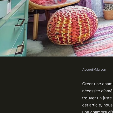
Accueil
›
Maison
MAISON
Quels sont les moye
Créer une chambr
nécessité d’amén
chambre d'adolescent
trouver un juste
cet article, no
une chambre d’ad