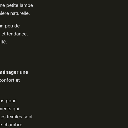
une petite lampe
ière naturelle.
un peu de
l et tendance,
ité.
ménager une
confort et
ins pour
ments qui
s textiles sont
une chambre