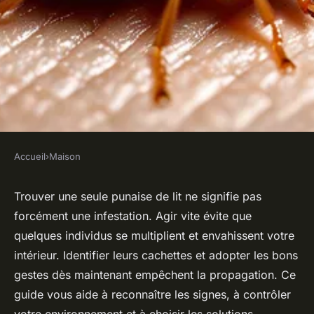
Accueil
›
Maison
MAISON
Une seule punaise de lit : que
Trouver une seule punaise de lit ne signifie pas
forcément une infestation. Agir vite évite que
faire immédiatement ?
quelques individus se multiplient et envahissent votre
intérieur. Identifier leurs cachettes et adopter les bons
Salomé
•
30 mai 2025
•
3 min de lecture
gestes dès maintenant empêchent la propagation. Ce
guide vous aide à reconnaître les signes, à contrôler