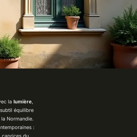
vec la
lumière
,
subtil équilibre
de la Normandie.
contemporaines :
x caprices du