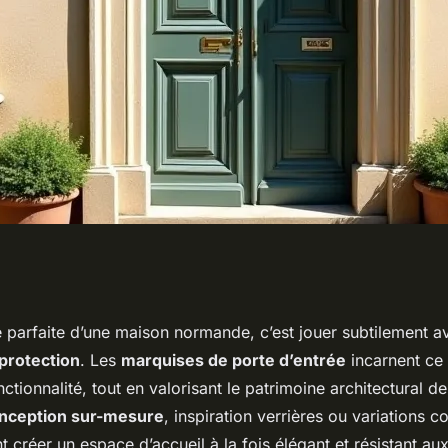
 caractère avec une
e parfaite d’une maison normande, c’est jouer subtilement a
protection
. Les
marquises de porte d’entrée
incarnent ce 
ndie
onctionnalité, tout en valorisant le patrimoine architectural 
nception sur-mesure
, inspiration verrières ou variations 
créer un espace d’accueil à la fois élégant et résistant au