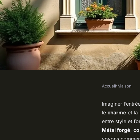
Accueil
›
Maison
MAISON
Créer une entrée de
Imaginer l’entré
le
charme
et la
marquise en norma
entre style et f
Métal forgé
,
co
voyons comment 