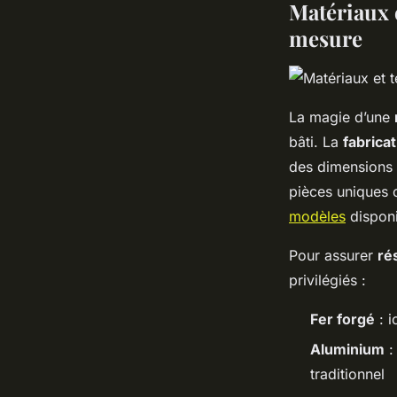
Matériaux 
mesure
La magie d’une
bâti. La
fabrica
des dimensions q
pièces uniques c
modèles
disponi
Pour assurer
ré
privilégiés :
Fer forgé
: i
Aluminium
:
traditionnel