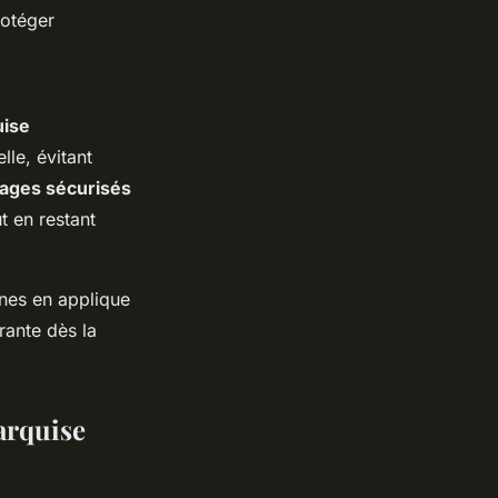
rotéger
ise
lle, évitant
rages sécurisés
t en restant
nes en applique
rante dès la
marquise