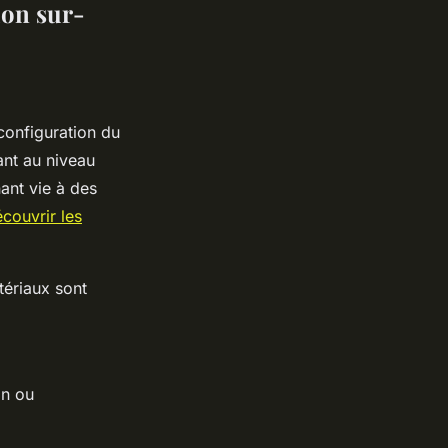
ion sur-
configuration du
ant au niveau
ant vie à des
couvrir les
tériaux sont
in ou