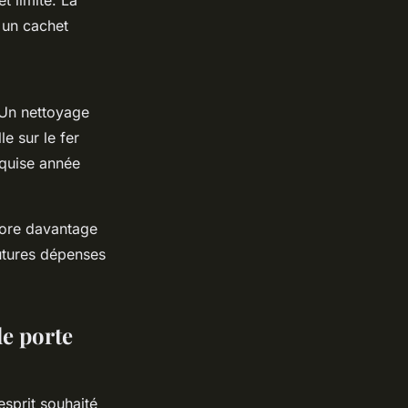
 limité. La
 un cachet
 Un nettoyage
le sur le fer
rquise année
core davantage
futures dépenses
de porte
esprit souhaité