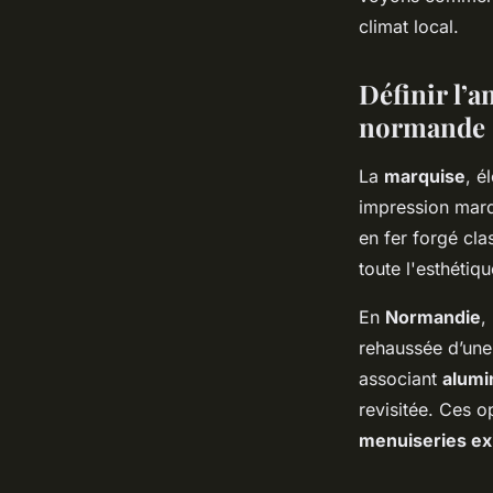
Salomé
•
18 décembre 2025
•
6 min de lecture
climat local.
Définir l’a
normande
La
marquise
, é
impression marqu
en fer forgé cla
toute l'esthétiq
En
Normandie
,
rehaussée d’un
associant
alumi
revisitée. Ces o
menuiseries ex