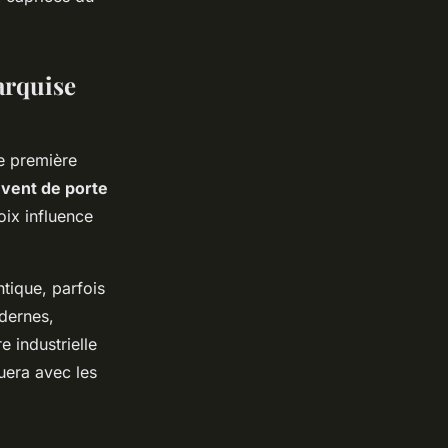
marquise
e première
vent de porte
oix influence
ntique, parfois
odernes,
 industrielle
uera avec les