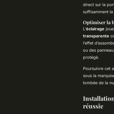
direct sur la po
suffisamment la
Optimiser la l
L’
éclairage
joue
transparente
ou
l’effet d’assom
ou des panneaux
protégé.
Poursuivre cet 
sous la marquis
tombée de la nui
Installatio
réussie