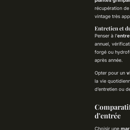
plantes grimpa
récupération de
vintage très ap
Entretien et d
Penser à l’
entre
annuel, vérificat
forgé ou hydrof
après année.
Opter pour un
v
la vie quotidien
d’entretien ou d
Comparatif 
d’entrée
Choisir une
mar