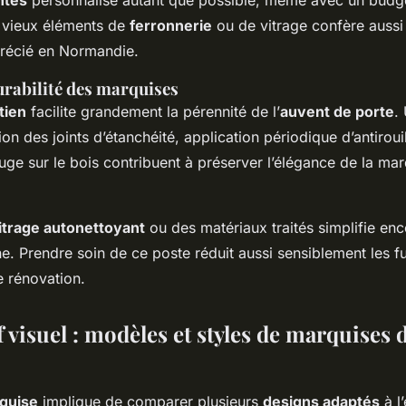
ntes
personnalise autant que possible, même avec un budget
 vieux éléments de
ferronnerie
ou de vitrage confère aussi
précié en Normandie.
urabilité des marquises
tien
facilite grandement la pérennité de l’
auvent de porte
.
ion des joints d’étanchéité, application périodique d’antirouil
uge sur le bois contribuent à préserver l’élégance de la ma
itrage autonettoyant
ou des matériaux traités simplifie en
ne. Prendre soin de ce poste réduit aussi sensiblement les 
e rénovation.
visuel : modèles et styles de marquises 
quise
implique de comparer plusieurs
designs adaptés
à l’