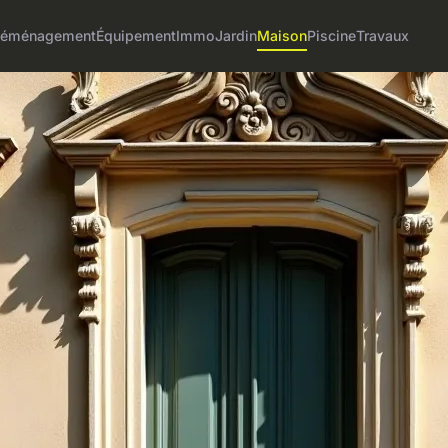
éménagement
Équipement
Immo
Jardin
Maison
Piscine
Travaux