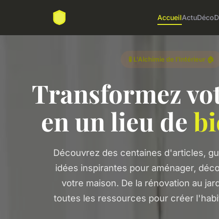
Accueil
Actu
Déco
D
🧪 L'Alchimie de l'Intérieur 🏠
Transformez vot
en un lieu de
bi
Découvrez des centaines d'articles, gu
idées inspirantes pour aménager, décor
votre maison. De la rénovation au jar
toutes les ressources pour créer l'habi