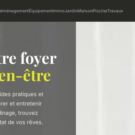
éménagement
Équipement
Immo
Jardin
Maison
Piscine
Travaux
re foyer
en-être
ides pratiques et
er et entretenir
dinage, trouvez
tat de vos rêves.