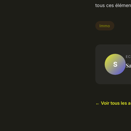
tous ces élément
Immo
EC
S
S
← Voir tous les 