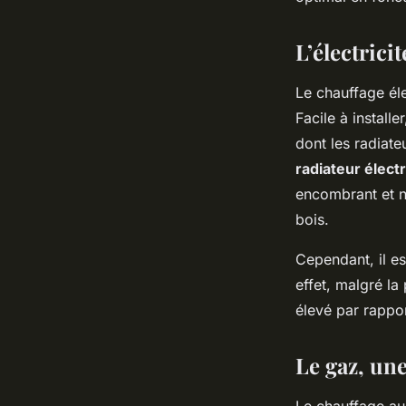
mer ?
L’électrici
Salomé
•
4 mars 2024
•
3 min de lecture
Le chauffage éle
Facile à install
dont les radiate
radiateur élect
encombrant et n
bois.
Cependant, il es
effet, malgré la
élevé par rappor
Le gaz, un