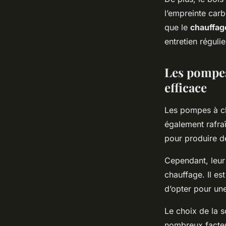
l’empreinte car
que le
chauffag
entretien réguli
Les pompes
efficace
Les pompes à ch
également rafraîc
pour produire de
Cependant, leur 
chauffage. Il es
d’opter pour un
Le choix de la 
nombreux facteu