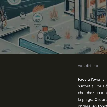
Accueil
›
Immo
IMMO
Comment choisir un
Face à l’éventai
surtout si vous
chauffage pour une 
cherchez un moy
la plage. Cet ar
optimal en fonc