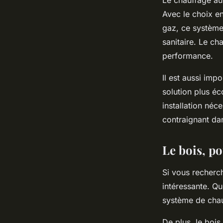
Le chauffage au
Avec le choix e
gaz, ce système 
sanitaire. Le ch
performance.
Il est aussi imp
solution plus é
installation néc
contraignant da
Le bois, p
Si vous recherch
intéressante. Qu
système de chauf
De plus, le bois