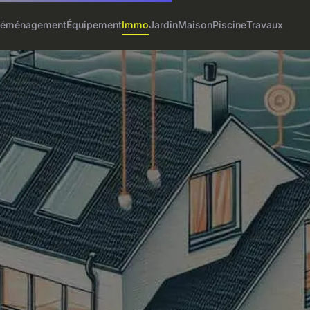
éménagement
Équipement
Immo
Jardin
Maison
Piscine
Travaux