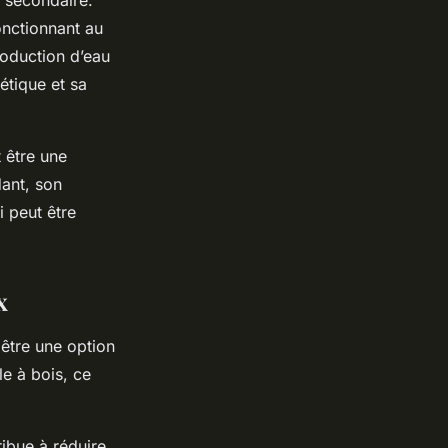
e secondaire.
onctionnant au
roduction d’eau
étique et sa
 être une
ant, son
i peut être
x
 être une option
e à bois, ce
ribue à réduire