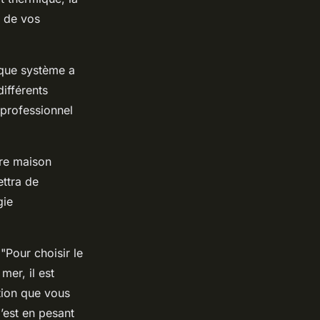
i de vos
aque système a
différents
 professionnel
tre maison
ettra de
gie
"Pour choisir le
er, il est
ation que vous
’est en pesant