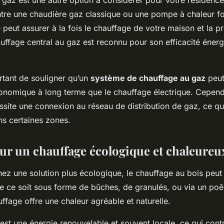
 gaz est une autre option à considérer pour votre résidenc
ntre une chaudière gaz classique ou une pompe à chaleur f
peut assurer à la fois le chauffage de votre maison et la p
auffage central au gaz est reconnu pour son efficacité énerg
ortant de souligner qu’un
système de chauffage au gaz
peut
conomique à long terme que le chauffage électrique. Cepend
essite une connexion au réseau de distribution de gaz, ce qu
ns certaines zones.
our un chauffage écologique et chaleureu
ez une solution plus écologique, le chauffage au bois peut
e ce soit sous forme de bûches, de granulés, ou via un poêl
fage offre une chaleur agréable et naturelle.
 est une énergie renouvelable et souvent locale, ce qui cont