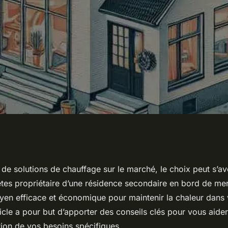
e solution de
l de solutions de chauffage sur le marché, le choix peut s’a
 êtes propriétaire d’une résidence secondaire en bord de me
maison en bord de
en efficace et économique pour maintenir la chaleur dans
ticle a pour but d’apporter des conseils clés pour vous aider
tion de vos besoins spécifiques.