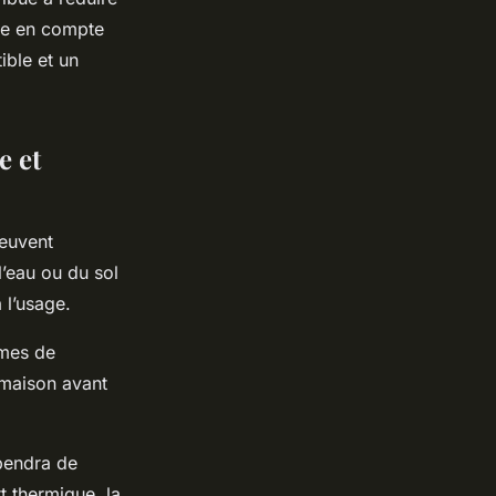
dre en compte
ble et un
e et
peuvent
 l’eau ou du sol
 l’usage.
èmes de
e maison avant
pendra de
t thermique, la