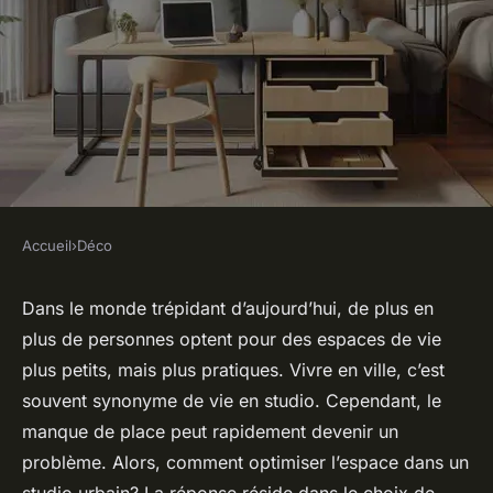
Accueil
›
Déco
DÉCO
Quels meubles
Dans le monde trépidant d’aujourd’hui, de plus en
plus de personnes optent pour des espaces de vie
multifonctionnels pour
plus petits, mais plus pratiques. Vivre en ville, c’est
maximiser l'espace dans un
souvent synonyme de vie en studio. Cependant, le
studio urbain ?
manque de place peut rapidement devenir un
problème. Alors, comment optimiser l’espace dans un
Salomé
•
4 mars 2024
•
5 min de lecture