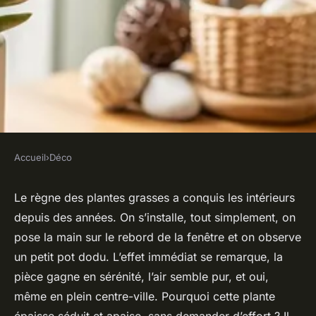
Accueil
›
Déco
DÉCO
La succulente : la plante facile
Le règne des plantes grasses a conquis les intérieurs
depuis des années. On s’installe, tout simplement, on
pour une déco et un bien-être
pose la main sur le rebord de la fenêtre et on observe
naturels
un petit pot dodu. L’effet immédiat se remarque, la
pièce gagne en sérénité, l’air semble pur, et oui,
Salomé
•
13 janvier 2026
•
9 min de lecture
même en plein centre-ville. Pourquoi cette plante