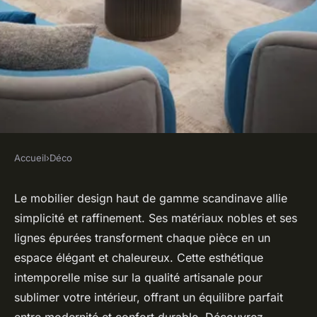
Accueil
›
Déco
DÉCO
Mobilier design haut de
Le mobilier design haut de gamme scandinave allie
simplicité et raffinement. Ses matériaux nobles et ses
gamme : découvrez l'élégance
lignes épurées transforment chaque pièce en un
scandinave
espace élégant et chaleureux. Cette esthétique
intemporelle mise sur la qualité artisanale pour
Salomé
•
21 septembre 2025
•
4 min de lecture
sublimer votre intérieur, offrant un équilibre parfait