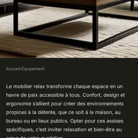
Accueil
›
Équipement
ÉQUIPEMENT
Mobilier relax pour espaces de
Le mobilier relax transforme chaque espace en un
havre de paix accessible à tous. Confort, design et
détente adaptés à tous
ergonomie s’allient pour créer des environnements
propices à la détente, que ce soit à la maison, au
Salomé
•
6 juin 2025
•
3 min de lecture
bureau ou en lieux publics. Opter pour ces assises
spécifiques, c’est inviter relaxation et bien-être au