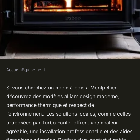
Accueil
›
Équipement
ÉQUIPEMENT
Découvrez les poêles à bois
Si vous cherchez un poêle à bois à Montpellier,
découvrez des modèles alliant design moderne,
tendance à montpellier !
performance thermique et respect de
l’environnement. Les solutions locales, comme celles
Salomé
•
13 juillet 2025
•
5 min de lecture
proposées par Turbo Fonte, offrent une chaleur
agréable, une installation professionnelle et des aides