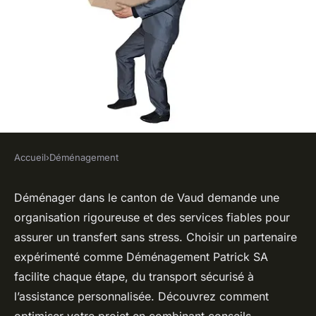
Accueil
›
Déménagement
DÉMÉNAGEMENT
Déménagement dans le vaud :
Déménager dans le canton de Vaud demande une
organisation rigoureuse et des services fiables pour
conseils et services essentiels
assurer un transfert sans stress. Choisir un partenaire
expérimenté comme Déménagement Patrick SA
Salomé
•
23 juin 2025
•
4 min de lecture
facilite chaque étape, du transport sécurisé à
l’assistance personnalisée. Découvrez comment