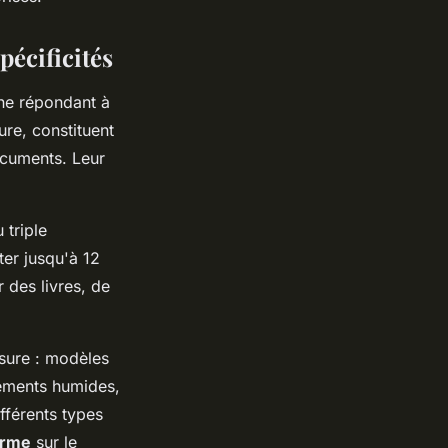
pécificités
une répondant à
ure, constituent
ocuments. Leur
 triple
er jusqu'à 12
 des livres, de
sure : modèles
nements humides,
fférents types
orme
sur le