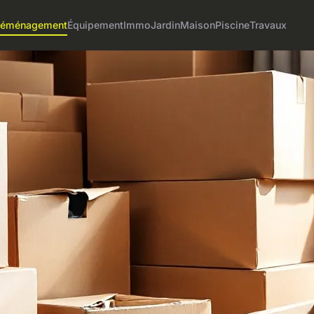
éménagement
Équipement
Immo
Jardin
Maison
Piscine
Travaux