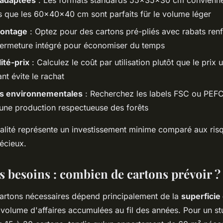
 adaptées
: Les formats standards 55x35x30 cm convienne
is que les 60x40x40 cm sont parfaits für le volume léger
montage
: Optez pour des cartons pré-pliés avec rabats renf
ermeture intégré pour économiser du temps
ité-prix
: Calculez le coût par utilisation plutôt que le prix u
ant évite le rachat
ons environnementales
: Recherchez les labels FSC ou PEFC
 une production respectueuse des forêts
alité représente un investissement minime comparé aux ris
écieux.
s besoins : combien de cartons prévoir ?
cartons nécessaires dépend principalement de la
superficie
volume d'affaires accumulées au fil des années. Pour un s