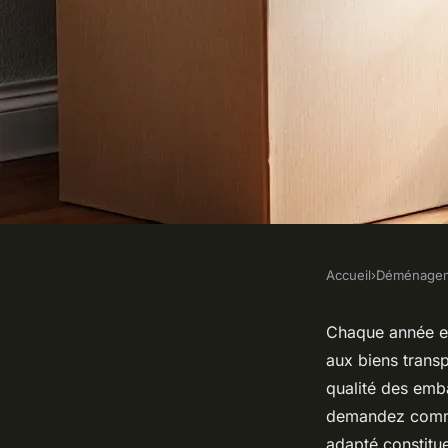
Accueil
›
Déménage
DÉMÉNAGEMENT
Choisir le bon car
Chaque année e
aux biens trans
pour protéger vos b
qualité des emba
demandez commen
adapté constitu