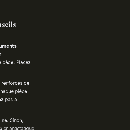
seils
cuments
,
n
e cède. Placez
s renforcés de
 chaque pièce
ez pas à
ine. Sinon,
ier antistatique