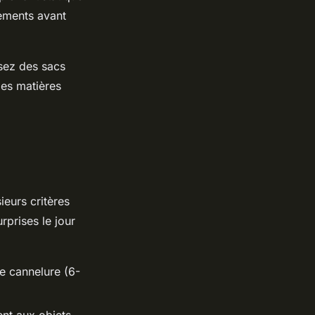
hements avant
sez des sacs
les matières
eurs critères
rprises le jour
le cannelure (6-