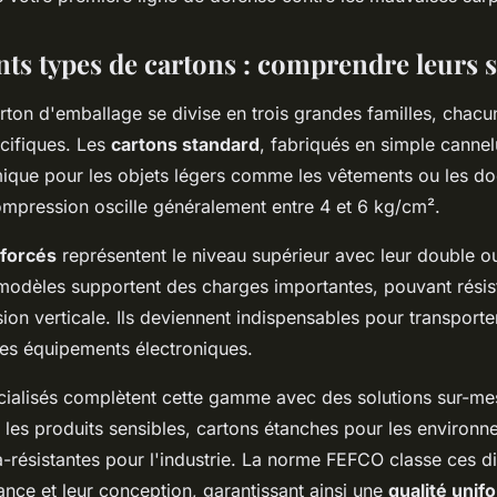
nts types de cartons : comprendre leurs s
ton d'emballage se divise en trois grandes familles, chac
cifiques. Les
cartons standard
, fabriqués en simple cannel
ique pour les objets légers comme les vêtements ou les d
ompression oscille généralement entre 4 et 6 kg/cm².
nforcés
représentent le niveau supérieur avec leur double ou
modèles supportent des charges importantes, pouvant résist
on verticale. Ils deviennent indispensables pour transporter
des équipements électroniques.
cialisés complètent cette gamme avec des solutions sur-me
 les produits sensibles, cartons étanches pour les environ
a-résistantes pour l'industrie. La norme FEFCO classe ces di
tance et leur conception, garantissant ainsi une
qualité unif