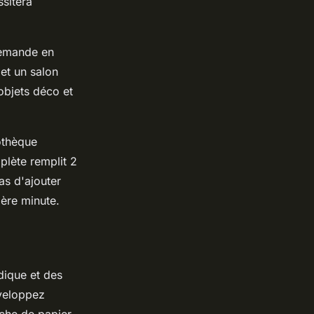
sitera
demande en
et un salon
objets déco et
othèque
lète remplit 2
s d'ajouter
ière minute.
dique et des
veloppez
uche de papier