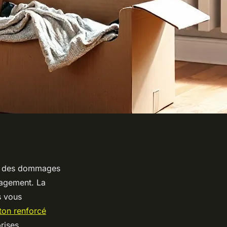
t des dommages
nagement. La
s vous
ton renforcé
rises.