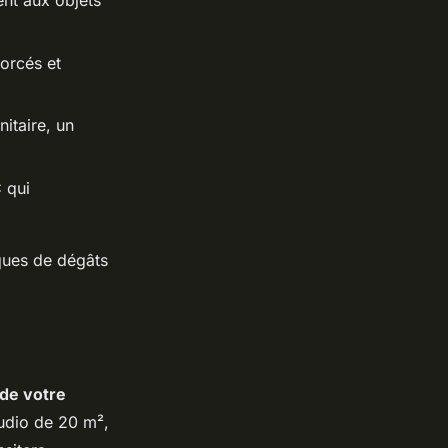
nt aux objets
orcés et
nitaire, un
 qui
ques de dégâts
 de votre
tudio de 20 m²,