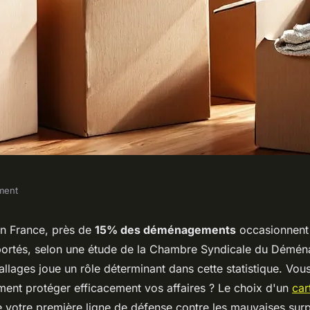
ment
ton déménagement
n France, près de
15% des déménagements
occasionnen
portés, selon une étude de la Chambre Syndicale du Démé
iens
llages joue un rôle déterminant dans cette statistique. Vou
t protéger efficacement vos affaires ? Le choix d'un
car
e votre première ligne de défense contre les mauvaises surp