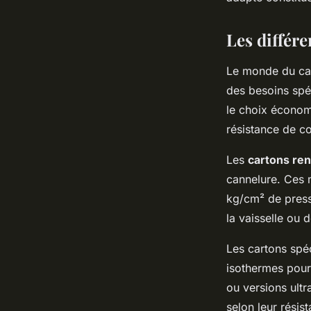
Salomé
•
3 décembre 2025
•
8 min de lecture
Les différe
Le monde du car
des besoins spé
le choix économ
résistance de c
Les
cartons re
cannelure. Ces 
kg/cm² de pressi
la vaisselle ou 
Les cartons spé
isothermes pour
ou versions ultr
selon leur résis