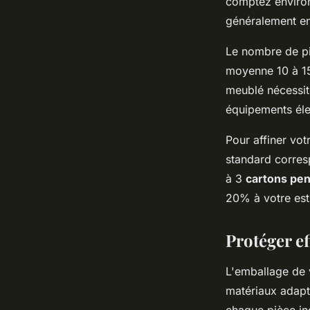
comptez environ
généralement ent
Le nombre de p
moyenne 10 à 15
meublé nécessite
équipements éle
Pour affiner vot
standard corres
à 3
cartons pen
20% à votre esti
Protéger ef
L'emballage de 
matériaux adapt
chaque pièce in