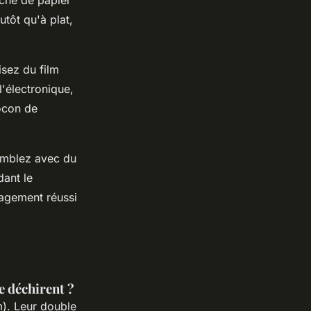
utôt qu'à plat,
isez du film
l'électronique,
ocon de
Comblez avec du
dant le
nagement réussi
e déchirent ?
). Leur double