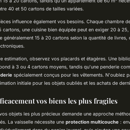
 15 à 20 cartons, tandis qu'un appartement de 60 m² néces
re 40 et 50 cartons de tailles variées.
ièces influence également vos besoins. Chaque chambre 
 cartons, une cuisine bien équipée peut en exiger 20 à 25, 
 généralement 15 à 20 cartons selon la quantité de livres, 
ctroniques.
re estimation, observez vos placards et étagères. Une bibli
pond à 3 ou 4 cartons moyens, tandis qu'une penderie comp
derie
spécialement conçus pour les vêtements. N'oublez pa
mation initiale pour les objets oubliés et les achats de dern
ficacement vos biens les plus fragiles
vos objets les plus précieux demande une approche métho
és. La vaisselle nécessite une
protection multicouche
: en
dividuellement dans du papier journal, puis ajoutez une co