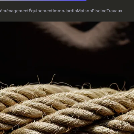
éménagement
Équipement
Immo
Jardin
Maison
Piscine
Travaux