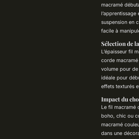
macramé débutan
l’apprentissage 
suspension en c
facile à manipul
Sélection de l
L’épaisseur fil
corde macramé 2
volume pour de 
idéale pour débu
effets texturés 
Impact du cho
Le fil macramé c
boho, chic ou c
macramé couleur 
dans une décora