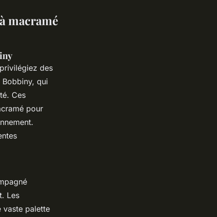
s à macramé
iny
 privilégiez des
 Bobbiny, qui
té. Ces
acramé pour
onnement.
entes
compagné
t. Les
 vaste palette