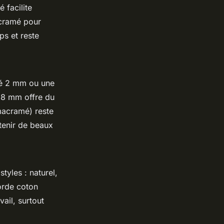
 facilite
macramé pour
s et reste
mé 2 mm ou une
 8 mm offre du
macramé) reste
tenir de beaux
tyles : naturel,
orde coton
ail, surtout