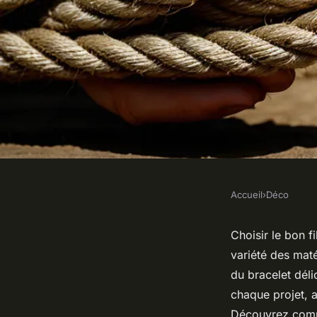
Accueil
›
Déco
DÉCO
Fil macramé et cord
Choisir le bon 
variété des maté
idées en créations !
du bracelet dél
chaque projet, al
Découvrez comme