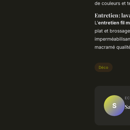
de couleurs et t
Entretien : la
L’
entretien fil
plat et brossage
imperméabilisant 
macramé qualité
Déco
EC
S
S