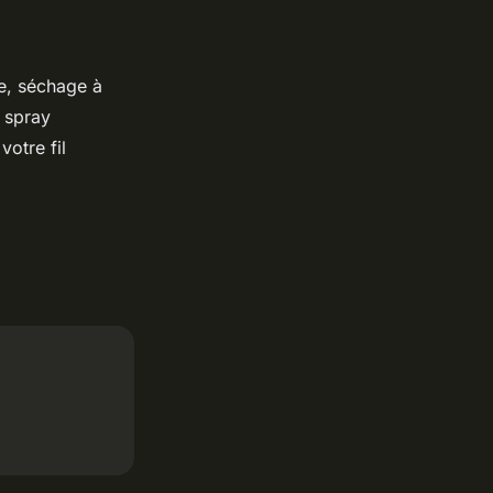
e, séchage à
n spray
 votre fil
.