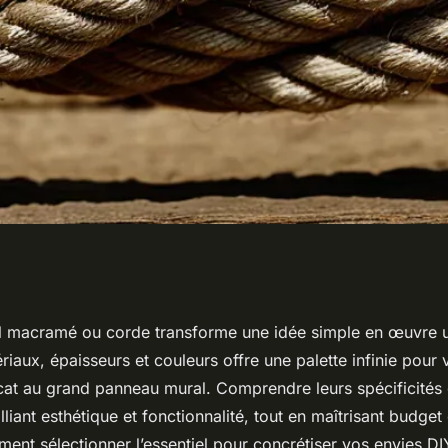
e : transformez vos
fil macramé ou corde transforme une idée simple en œuvre 
riaux, épaisseurs et couleurs offre une palette infinie pour 
icat au grand panneau mural. Comprendre leurs spécificités
liant esthétique et fonctionnalité, tout en maîtrisant budget 
nt sélectionner l’essentiel pour concrétiser vos envies DI