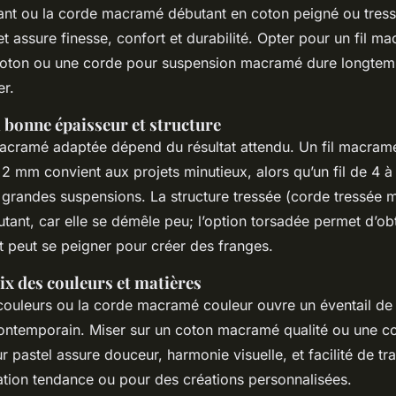
t ou la corde macramé débutant en coton peigné ou tressé
et assure finesse, confort et durabilité. Opter pour un fil 
oton ou une corde pour suspension macramé dure longtemp
er.
a bonne épaisseur et structure
 macramé adaptée dépend du résultat attendu. Un fil macra
 mm convient aux projets minutieux, alors qu’un fil de 4 à
grandes suspensions. La structure tressée (corde tressée 
tant, car elle se démêle peu; l’option torsadée permet d’ob
et peut se peigner pour créer des franges.
ix des couleurs et matières
ouleurs ou la corde macramé couleur ouvre un éventail de s
ontemporain. Miser sur un coton macramé qualité ou une c
pastel assure douceur, harmonie visuelle, et facilité de trav
tion tendance ou pour des créations personnalisées.