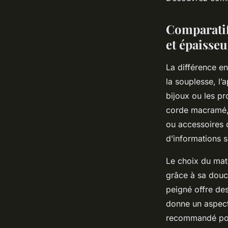
Salomé
•
27 juin 2025
•
4 min de lecture
Comparatif
et épaisseu
La différence e
la souplesse, l’
bijoux ou les pr
corde macramé, 
ou accessoires 
d’informations 
Le choix du maté
grâce à sa douceu
peigné offre des
donne un aspect
recommandé pour