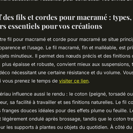
 des fils et cordes pour macramé : types
rs essentiels pour vos créations
ntre fil pour macramé et corde pour macramé se situe princ
apparence et l’usage. Le fil macramé, fin et malléable, est pri
ojets minutieux. Il permet des nœuds précis et des finitions 
plus épaisse et robuste, convient mieux aux suspensions, 
déco nécessitant une certaine résistance et du volume. Vou
si vous prenez le temps de
visiter ce lien
.
riau influence aussi le rendu : le coton (peigné, torsadé o
r, sa facilité à travailler et ses finitions naturelles. Le fi
 franges douces idéales pour des effets plume ou feuille. 
 légèrement ondulé après brossage, tandis que le coton tre
 les supports à plantes ou objets du quotidien. À côté du c