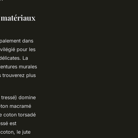
, matériaux
ipalement dans
vilégié pour les
délicates. La
tentures murales
s trouverez plus
u tressé) domine
l coton macramé
Le coton torsadé
ssé est
oton, le jute