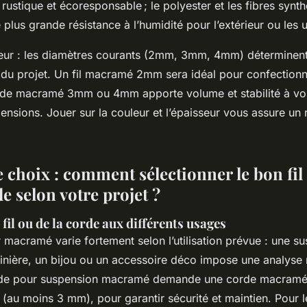
rustique et écoresponsable ; le polyester et les fibres synth
 plus grande résistance à l’humidité pour l’extérieur ou les 
seur : les diamètres courants (2mm, 3mm, 4mm) déterminent
lle du projet. Un fil macramé 2mm sera idéal pour confection
orde macramé 3mm ou 4mm apporte volume et stabilité à v
nsions. Jouer sur la couleur et l’épaisseur vous assure un 
 choix : comment sélectionner le bon fil 
e selon votre projet ?
fil ou de la corde aux différents usages
r macramé varie fortement selon l’utilisation prévue : une s
dinière, un bijou ou un accessoire déco impose une analyse 
rde pour suspension macramé demande une corde macramé 
(au moins 3 mm), pour garantir sécurité et maintien. Pour les