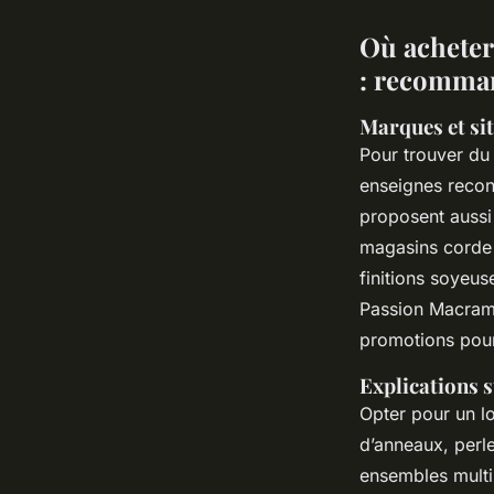
Où acheter
: recomman
Marques et si
Pour trouver d
enseignes reco
proposent aussi
magasins corde
finitions soyeu
Passion Macramé
promotions pour 
Explications s
Opter pour un l
d’anneaux, perle
ensembles multi