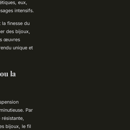
étiques, eux,
usages intensifs.
 la finesse du
ner des bijoux,
os œuvres
rendu unique et
ou la
uspension
minutieuse. Par
résistante,
 bijoux, le fil