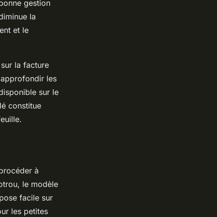
 bonne gestion
diminue la
ent et le
sur la facture
t approfondir les
isponible sur le
lé constitue
euille.
 procéder à
otrou, le modèle
pose facile sur
ur les petites