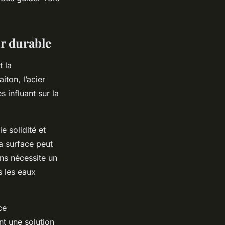
ur durable
t la
iton, l’acier
 influant sur la
ie solidité et
a surface peut
ons nécessite un
s les eaux
ce
nt une solution