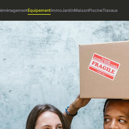
éménagement
Équipement
Immo
Jardin
Maison
Piscine
Travaux