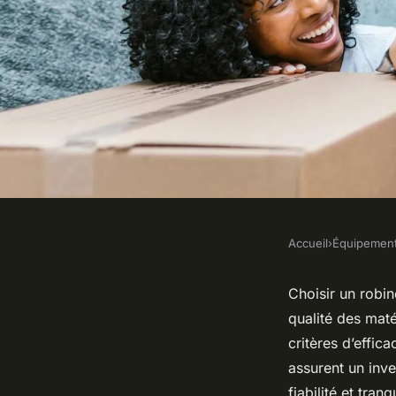
Accueil
›
Équipemen
ÉQUIPEMENT
Top 5 conseils pour
Choisir un robin
qualité des maté
robinet et mitigeur 
critères d’effica
assurent un inve
fiabilité et tran