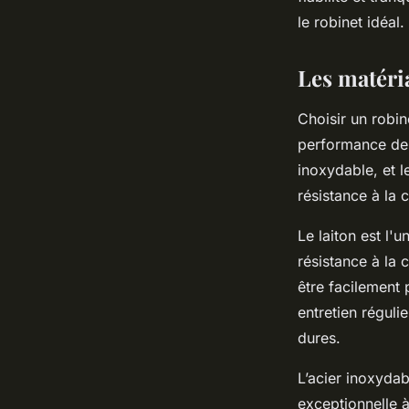
Salomé
•
8 octobre 2025
•
6 min de lecture
le robinet idéal.
Les matéri
Choisir un robin
performance de vo
inoxydable, et l
résistance à la c
Le laiton est l'u
résistance à la 
être facilement 
entretien réguli
dures.
L’acier inoxyda
exceptionnelle à