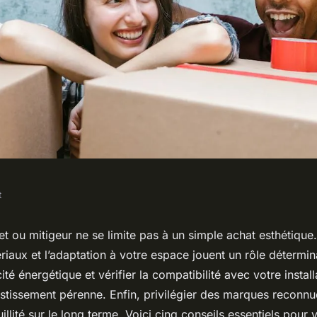
t
 sélectionner un
et ou mitigeur ne se limite pas à un simple achat esthétique. 
riaux et l’adaptation à votre espace jouent un rôle détermin
idéal
cité énergétique et vérifier la compatibilité avec votre instal
stissement pérenne. Enfin, privilégier des marques reconnu
quillité sur le long terme. Voici cinq conseils essentiels pour