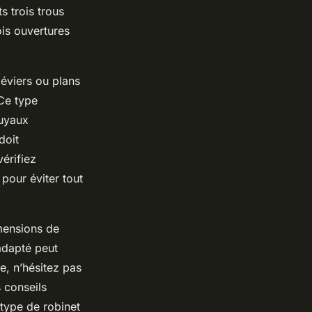
s trois trous
is ouvertures
 éviers ou plans
 Ce type
tuyaux
doit
érifiez
pour éviter tout
imensions de
 adapté peut
e, n’hésitez pas
 conseils
 type de robinet