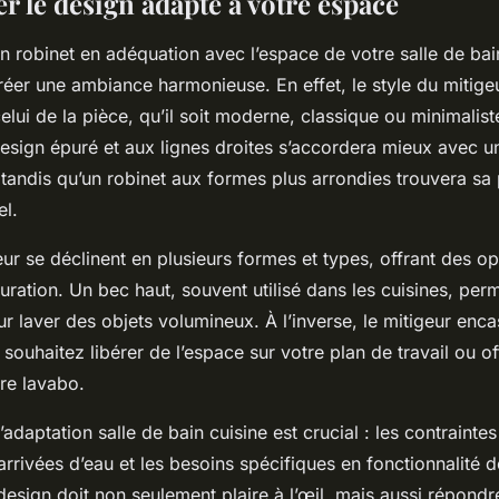
r le design adapté à votre espace
n robinet en adéquation avec l’espace de votre salle de bai
réer une ambiance harmonieuse. En effet, le style du mitigeu
elui de la pièce, qu’il soit moderne, classique ou minimalis
esign épuré et aux lignes droites s’accordera mieux avec un
tandis qu’un robinet aux formes plus arrondies trouvera sa
el.
eur se déclinent en plusieurs formes et types, offrant des o
ration. Un bec haut, souvent utilisé dans les cuisines, perm
 laver des objets volumineux. À l’inverse, le mitigeur enca
s souhaitez libérer de l’espace sur votre plan de travail ou of
re lavabo.
’adaptation salle de bain cuisine est crucial : les contrainte
arrivées d’eau et les besoins spécifiques en fonctionnalité 
design doit non seulement plaire à l’œil, mais aussi répond