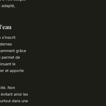
t adapté,
d’eau
s’inscrit
odernes
notamment grâce
ue permet de
minuant le
er et apporte
cité. Non
évitant ainsi les
 surtout dans une