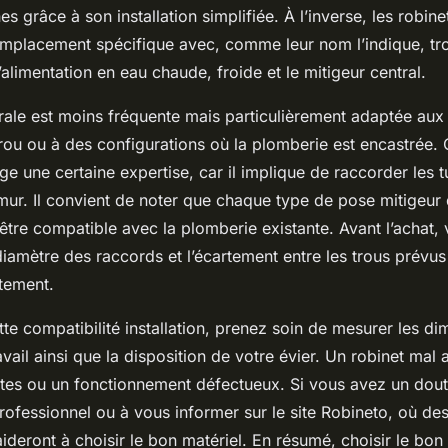
s grâce à son installation simplifiée. À l’inverse, les robinet
emplacement spécifique avec, comme leur nom l’indique, tro
l’alimentation en eau chaude, froide et le mitigeur central.
urale est moins fréquente mais particulièrement adaptée aux
trou ou à des configurations où la plomberie est encastrée.
xige une certaine expertise, car il implique de raccorder les 
mur. Il convient de noter que chaque type de pose mitigeur 
tre compatible avec la plomberie existante. Avant l’achat, v
iamètre des raccords et l’écartement entre les trous prévus 
tement.
tte compatibilité installation, prenez soin de mesurer les d
avail ainsi que la disposition de votre évier. Un robinet mal
uites ou un fonctionnement défectueux. Si vous avez un dout
rofessionnel ou à vous informer sur le site Robineto, où des
ideront à choisir le bon matériel. En résumé, choisir le bon