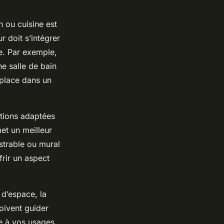
n ou cuisine est
r doit s’intégrer
te. Par exemple,
e salle de bain
 place dans un
ptions adaptées
et un meilleur
strable ou mural
frir un aspect
s d’espace, la
doivent guider
re à vos usages