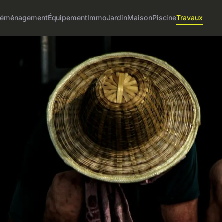
éménagement
Équipement
Immo
Jardin
Maison
Piscine
Travaux