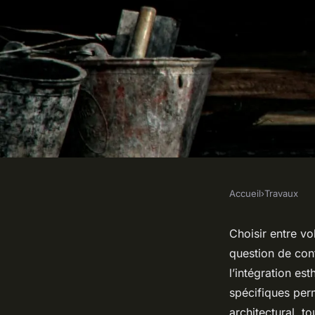
Accueil
›
Travaux
TRAVAUX
Les meilleurs volets 
Choisir entre vo
question de conf
motorisés ou manue
l’intégration es
spécifiques perm
architectural, to