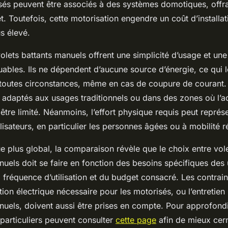
és peuvent être associés à des systèmes domotiques, offra
. Toutefois, cette motorisation engendre un coût d’installat
s élevé.
 volets battants manuels offrent une simplicité d’usage et un
ables. Ils ne dépendent d’aucune source d’énergie, ce qui 
 toutes circonstances, même en cas de coupure de courant. 
t adaptés aux usages traditionnels ou dans des zones où l’a
t être limité. Néanmoins, l’effort physique requis peut représ
ilisateurs, en particulier les personnes âgées ou à mobilité r
e plus global, la comparaison révèle que le choix entre vole
uels doit se faire en fonction des besoins spécifiques des
a fréquence d’utilisation et du budget consacré. Les contrai
tion électrique nécessaire pour les motorisés, ou l’entretien
els, doivent aussi être prises en compte. Pour approfondi
 particuliers peuvent consulter
cette page
afin de mieux cern