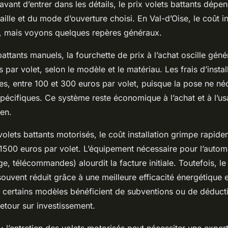
 avant d’entrer dans les détails, le prix volets battants dépe
taille et du mode d’ouverture choisi. En Val-d’Oise, le coût in
r, mais voyons quelques repères généraux.
battants manuels, la fourchette de prix à l’achat oscille gén
 par volet, selon le modèle et le matériau. Les frais d’instal
s, entre 100 et 300 euros par volet, puisque la pose ne né
pécifiques. Ce système reste économique à l’achat et à l’u
ien.
olets battants motorisés, le coût installation grimpe rapid
1500 euros par volet. L’équipement nécessaire pour l’autom
e, télécommandes) alourdit la facture initiale. Toutefois, le
t souvent réduit grâce à une meilleure efficacité énergétique 
s, certains modèles bénéficient de subventions ou de déducti
retour sur investissement.