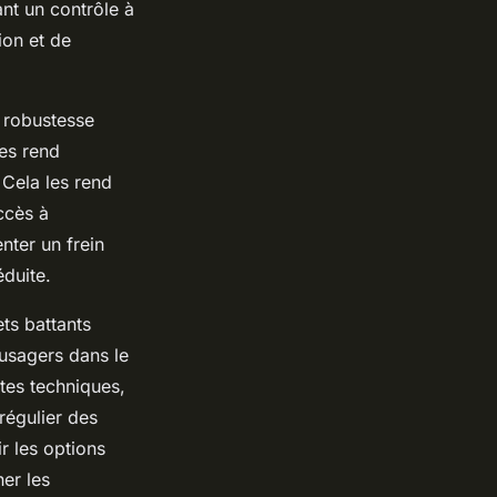
nt un contrôle à
ion et de
e robustesse
les rend
Cela les rend
ccès à
enter un frein
éduite.
ts battants
 usagers dans le
ntes techniques,
 régulier des
r les options
er les