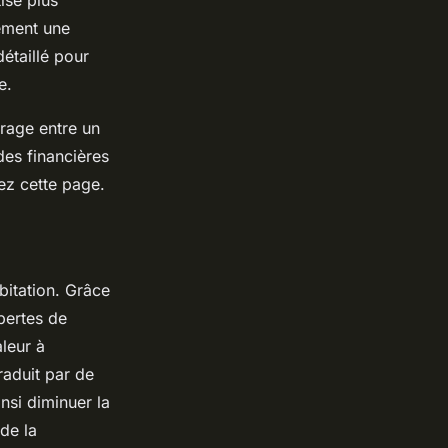
ise plus
ement une
détaillé pour
e.
trage entre un
des financières
ez cette page.
abitation. Grâce
 pertes de
aleur à
traduit par de
insi diminuer la
de la