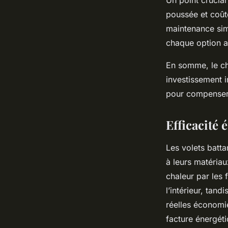
Un point crucial
poussée et coût
maintenance simp
chaque option a
En somme, le cho
investissement i
pour compenser.
Efficacité 
Les volets batta
à leurs matériau
chaleur par les 
l’intérieur, tand
réelles économie
facture énergéti