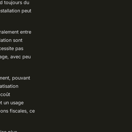
nd toujours du
stallation peut
éralement entre
lation sont
cessite pas
sage, avec peu
ement, pouvant
atisation
 coût
et un usage
ons fiscales, ce