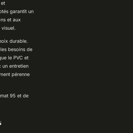
 et
ptés garantit un
ons et aux
visuel.
choix durable.
 les besoins de
que le PVC et
 un entretien
sement pérenne
imat 95 et de
s