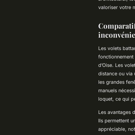
Salomé
•
18 octobre 2025
•
8 min de lecture
valoriser votre 
Comparatif 
inconvénie
Les volets batt
fonctionnement et
d’Oise. Les vol
distance ou via 
les grandes fenê
manuels nécessit
loquet, ce qui p
Les avantages de
Ils permettent u
appréciable, no