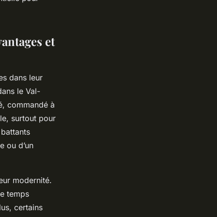
vantages et
es dans leur
dans le Val-
gré, commandé à
le, surtout pour
 battants
ée ou d’un
leur modernité.
 de temps
us, certains