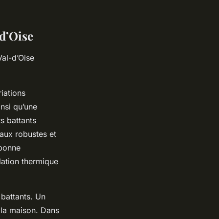
-d’Oise
Val-d’Oise
iations
nsi qu’une
ts battants
iaux robustes et
 bonne
lation thermique
 battants. Un
 la maison. Dans