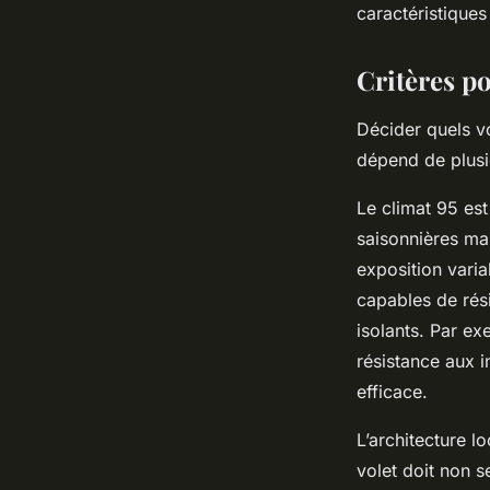
caractéristiques
Critères po
Décider quels vo
dépend de plusie
Le climat 95 est
saisonnières mar
exposition varia
capables de rési
isolants. Par ex
résistance aux i
efficace.
L’architecture l
volet doit non s