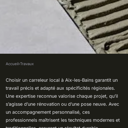
Accueil
›
Travaux
TRAVAUX
Les avantages de choisir un
Choisir un carreleur local à Aix-les-Bains garantit un
travail précis et adapté aux spécificités régionales.
carreleur à aix-les-bains
Une expertise reconnue valorise chaque projet, qu’il
s’agisse d’une rénovation ou d’une pose neuve. Avec
Salomé
•
6 juin 2025
•
6 min de lecture
un accompagnement personnalisé, ces
professionnels maîtrisent les techniques modernes et