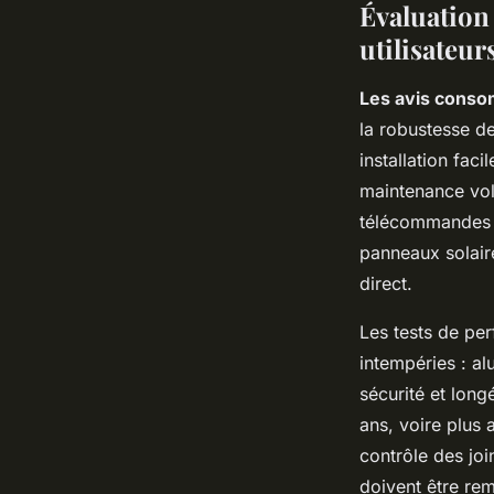
Évaluation
utilisateur
Les avis conso
la robustesse de
installation fac
maintenance vole
télécommandes o
panneaux solair
direct.
Les tests de per
intempéries : a
sécurité et long
ans, voire plus 
contrôle des joi
doivent être remp