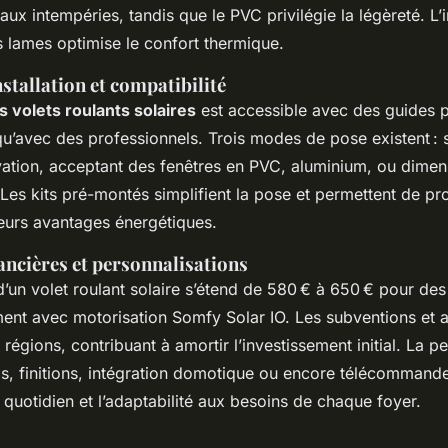
aux intempéries, tandis que le PVC privilégie la légèreté. L’
 lames optimise le confort thermique.
stallation et compatibilité
es volets roulants solaires
est accessible avec des guides p
qu’avec des professionnels. Trois modes de pose existent : s
ation, acceptant des fenêtres en PVC, aluminium, ou dimen
Les kits pré-montés simplifient la pose et permettent de pro
eurs avantages énergétiques.
nancières et personnalisations
’un volet roulant solaire s’étend de 580 € à 650 € pour de
nt avec motorisation Somfy Solar IO. Les subventions et a
 régions, contribuant à amortir l’investissement initial. La p
ris, finitions, intégration domotique ou encore télécommand
ge quotidien et l’adaptabilité aux besoins de chaque foyer.