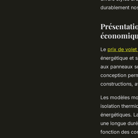
Salomé
•
22 novembre 2025
•
4 min de lecture
durablement nos
Présentatio
économiqu
Le
prix de volet
énergétique et s
aux panneaux sol
conception perme
constructions, 
Les modèles mo
isolation thermi
énergétiques. La
une longue durée
fonction des con