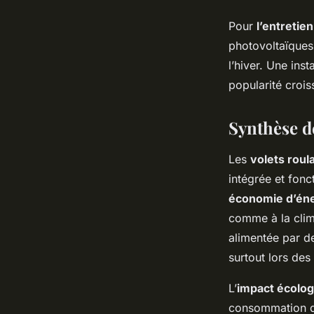
Pour
l’entretie
photovoltaïques,
l’hiver. Une inst
popularité crois
Synthèse d
Les
volets roul
intégrée et fon
économie d’én
comme à la clim
alimentée par d
surtout lors des
L’
impact écolog
consommation d’