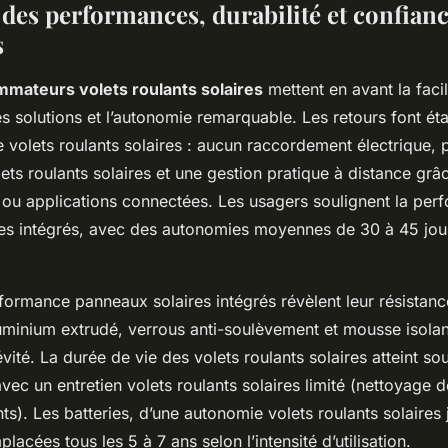
 des performances, durabilité et confian
s
mmateurs volets roulants solaires
mettent en avant la facili
s solutions et l’autonomie remarquable. Les retours font éta
ile volets roulants solaires : aucun raccordement électrique,
ts roulants solaires et une gestion pratique à distance grâ
u applications connectées. Les usagers soulignent la per
es intégrés, avec des autonomies moyennes de 30 à 45 jour
formance panneaux solaires intégrés révèlent leur résistan
luminium extrudé, verrous anti-soulèvement et mousse isolan
évité. La durée de vie des volets roulants solaires atteint so
avec un entretien volets roulants solaires limité (nettoyage
nts). Les batteries, d’une autonomie volets roulants solaires 
lacées tous les 5 à 7 ans selon l’intensité d’utilisation.