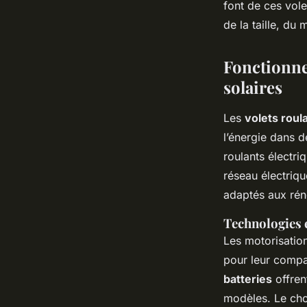
font de ces vole
de la taille, du
Fonctionnem
solaires
Les
volets roul
l’énergie dans d
roulants électr
réseau électriqu
adaptés aux rén
Technologies 
Les motorisatio
pour leur compat
batteries
offren
modèles. Le choi