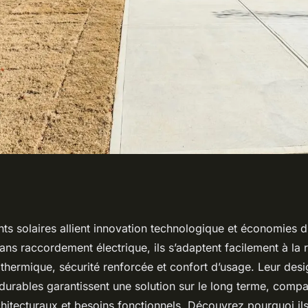
res : innovation et
nts solaires allient innovation technologique et économies d
Sans raccordement électrique, ils s’adaptent facilement à la 
e
n thermique, sécurité renforcée et confort d’usage. Leur des
durables garantissent une solution sur le long terme, compa
chitecturaux et besoins fonctionnels. Découvrez pourquoi il