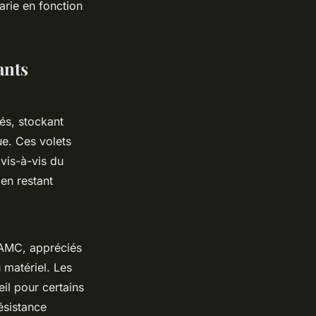
varie en fonction
ants
és, stockant
ue. Ces volets
 vis-à-vis du
en restant
 AMC, appréciés
 matériel. Les
il pour certains
ésistance