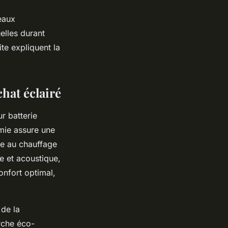
neaux
uelles durant
ite expliquent la
hat éclairé
r batterie
mie assure une
ée au chauffage
e et acoustique,
nfort optimal,
 de la
rche éco-