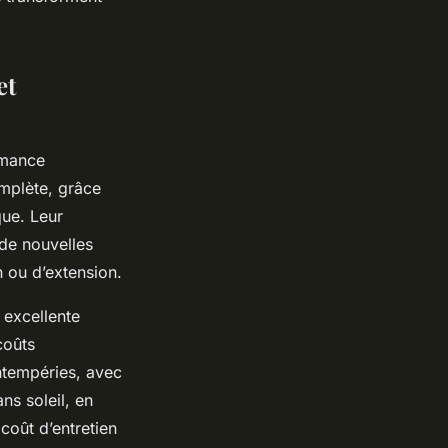
et
rmance
omplète, grâce
que. Leur
 de nouvelles
 ou d’extension.
excellente
coûts
intempéries, avec
ns soleil, en
coût d’entretien