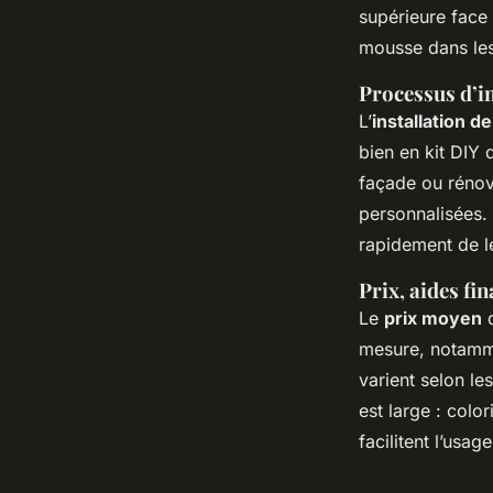
supérieure face 
mousse dans les
Processus d’in
L’
installation d
bien en kit DIY 
façade ou rénov
personnalisées. 
rapidement de l
Prix, aides fi
Le
prix moyen
d
mesure, notamme
varient selon les
est large : colo
facilitent l’usa