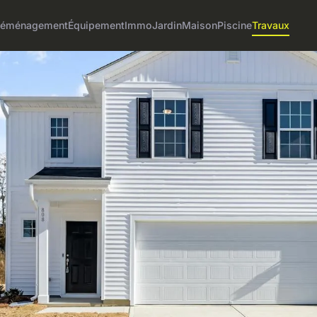
éménagement
Équipement
Immo
Jardin
Maison
Piscine
Travaux