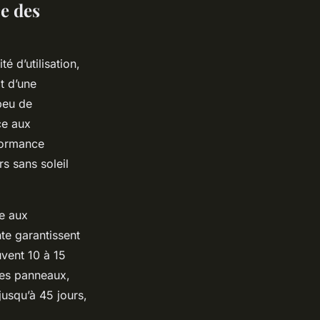
ce des
té d’utilisation,
t d’une
 peu de
ce aux
formance
s sans soleil
ce aux
te garantissent
uvent 10 à 15
 des panneaux,
jusqu’à 45 jours,