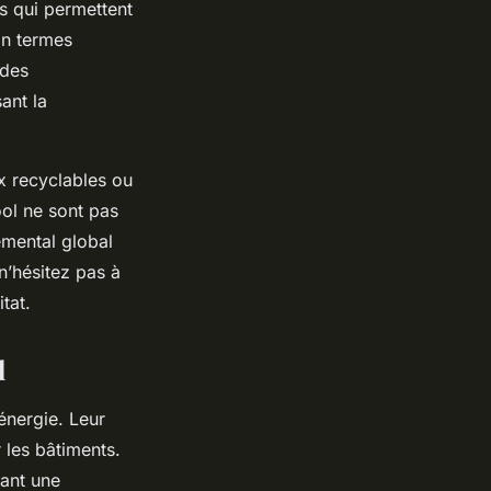
s qui permettent
 En termes
 des
ant la
x recyclables ou
ool ne sont pas
emental global
n’hésitez pas à
tat.
l
énergie. Leur
r les bâtiments.
nant une