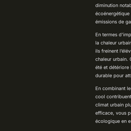
diminution notab
écoénergétique s
émissions de gaz
En termes d'impa
la chaleur urba
ils freinent l’é
chaleur urbain.
été et détériore 
durable pour att
En combinant leu
cool contribuent
climat urbain pl
efficace, vous p
écologique en es