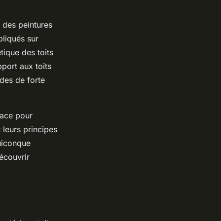
 des peintures
pliqués sur
étique des toits
port aux toits
odes de forte
cace pour
 leurs principes
quiconque
découvrir