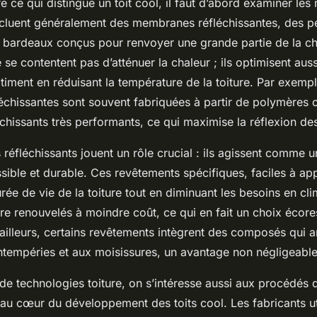
ce qui distingue un toit cool, il faut d’abord examiner les 
ncluent généralement des membranes réfléchissantes, des p
s bardeaux conçus pour renvoyer une grande partie de la cha
se contentent pas d’atténuer la chaleur ; ils optimisent aussi
iment en réduisant la température de la toiture. Par exempl
chissantes sont souvent fabriquées à partir de polymères
chissants très performants, ce qui maximise la réflexion de
réfléchissants jouent un rôle crucial : ils agissent comme u
ible et durable. Ces revêtements spécifiques, faciles à app
rée de vie de la toiture tout en diminuant les besoins en clim
tre renouvelés à moindre coût, ce qui en fait un choix écor
 ailleurs, certains revêtements intègrent des composés qui a
intempéries et aux moisissures, un avantage non négligeable
e technologies toiture, on s’intéresse aussi aux procédés d
 au cœur du développement des toits cool. Les fabricants ut