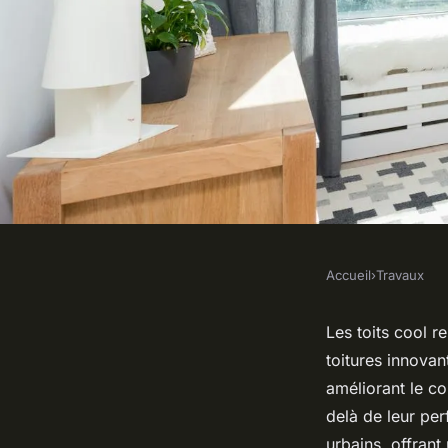
Accueil
›
Travaux
TRAVAUX
Les toits cool : une 
Les toits cool r
toitures innovan
écoénergétique pour
améliorant le co
delà de leur per
urbains, offrant