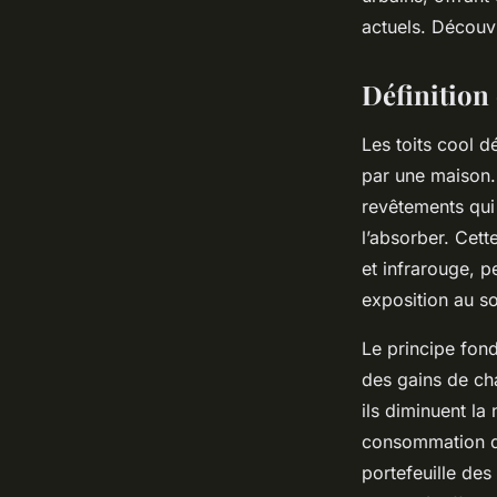
climatique
actuels. Découv
Salomé
•
8 octobre 2025
•
9 min de lecture
Définition 
Les toits cool d
par une maison.
revêtements qui 
l’absorber. Cette
et infrarouge, p
exposition au sol
Le principe fond
des gains de cha
ils diminuent la 
consommation d’
portefeuille des