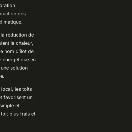
oration
éduction des
climatique.
 la réduction de
ent la chaleur,
e nom d’îlot de
e énergétique en
i une solution
e.
ocal, les toits
t favorisent un
simple et
oit plus frais et