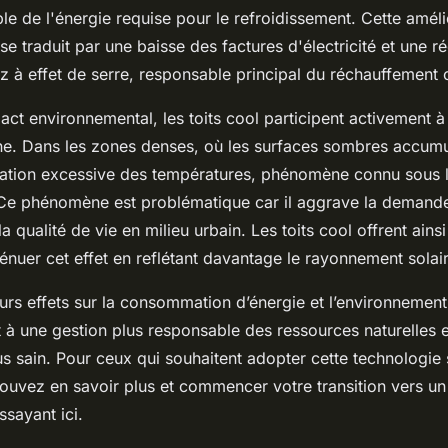
le de l'énergie requise pour le refroidissement. Cette améli
e traduit par une baisse des factures d'électricité et une r
 à effet de serre, responsable principal du réchauffement 
ct environnemental, les toits cool participent activement à
ine. Dans les zones denses, où les surfaces sombres accumul
lévation excessive des températures, phénomène connu sous l
 Ce phénomène est problématique car il aggrave la demand
la qualité de vie en milieu urbain. Les toits cool offrent ains
énuer cet effet en reflétant davantage le rayonnement solair
rs effets sur la consommation d’énergie et l’environnement l
 à une gestion plus responsable des ressources naturelles e
us sain. Pour ceux qui souhaitent adopter cette technologie 
ouvez en savoir plus et commencer votre transition vers un t
sayant ici.