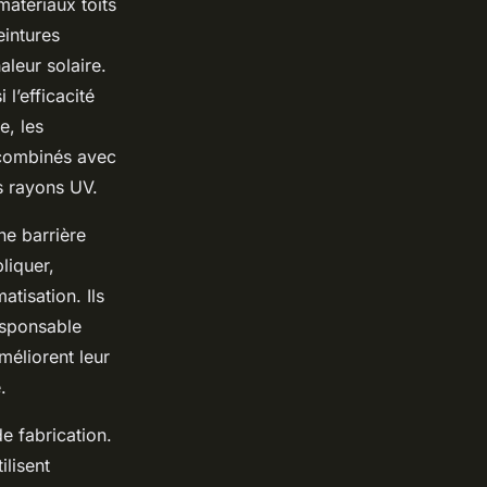
matériaux toits
eintures
leur solaire.
 l’efficacité
e, les
 combinés avec
s rayons UV.
ne barrière
liquer,
atisation. Ils
esponsable
méliorent leur
.
e fabrication.
ilisent