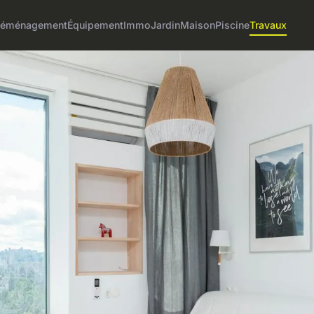
éménagement
Équipement
Immo
Jardin
Maison
Piscine
Travaux