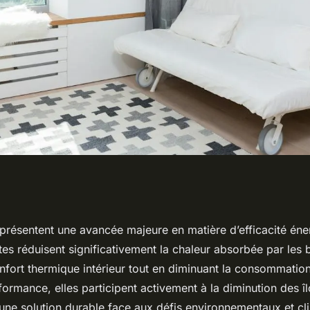
solution
eprésentent une avancée majeure en matière d’efficacité én
tes réduisent significativement la chaleur absorbée par les 
 le confort
nfort thermique intérieur tout en diminuant la consommation
formance, elles participent activement à la diminution des î
 une solution durable face aux défis environnementaux et cl