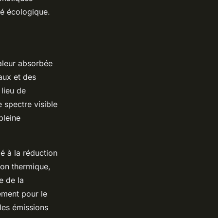
té écologique.
haleur absorbée
aux et des
lieu de
e spectre visible
pleine
ié à la réduction
tion thermique,
e de la
ement pour le
 les émissions