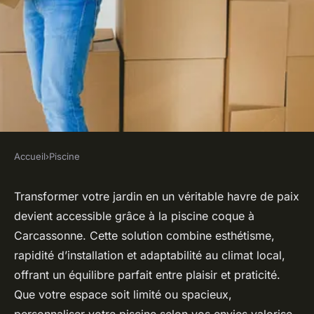
Accueil
›
Piscine
PISCINE
Aménagez votre extérieur
Transformer votre jardin en un véritable havre de paix
devient accessible grâce à la piscine coque à
grâce à une piscine coque à
Carcassonne. Cette solution combine esthétisme,
carcassonne !
rapidité d’installation et adaptabilité au climat local,
offrant un équilibre parfait entre plaisir et praticité.
Salomé
•
7 novembre 2025
•
7 min de lecture
Que votre espace soit limité ou spacieux,