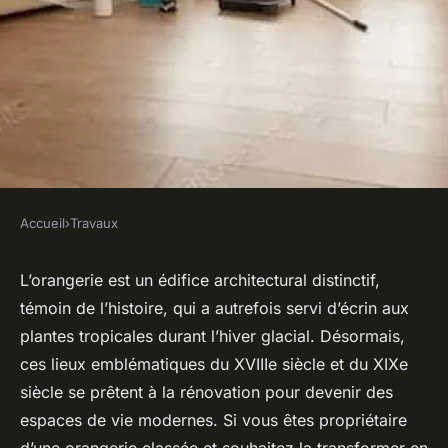
Accueil
›
Travaux
TRAVAUX
Comment rénover une
L’orangerie est un édifice architectural distinctif,
témoin de l’histoire, qui a autrefois servi d’écrin aux
orangerie du XIXe siècle en
plantes tropicales durant l’hiver glacial. Désormais,
espace de vie moderne ?
ces lieux emblématiques du XVIIIe siècle et du XIXe
siècle se prêtent à la rénovation pour devenir des
Salomé
•
4 mars 2024
•
5 min de lecture
espaces de vie modernes. Si vous êtes propriétaire