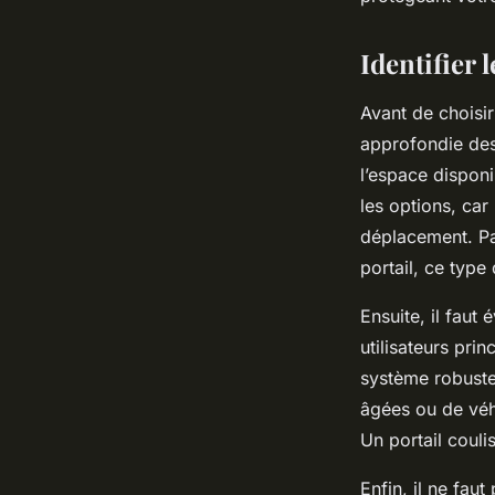
Salomé
•
8 octobre 2025
•
7 min de lecture
Identifier 
Avant de choisir
approfondie des 
l’espace disponi
les options, car
déplacement. Pa
portail, ce type
Ensuite, il faut 
utilisateurs pri
système robuste
âgées ou de véh
Un portail couli
Enfin, il ne fau