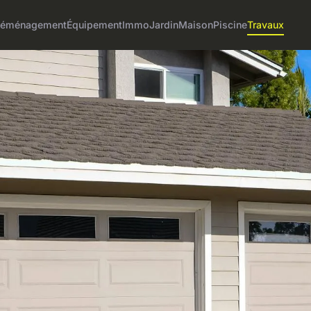
éménagement
Équipement
Immo
Jardin
Maison
Piscine
Travaux