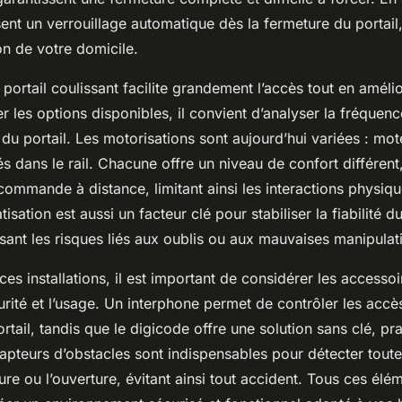
nt un verrouillage automatique dès la fermeture du portail,
ion de votre domicile.
 portail coulissant facilite grandement l’accès tout en amélio
r les options disponibles, il convient d’analyser la fréquenc
ds du portail. Les motorisations sont aujourd’hui variées : mot
és dans le rail. Chacune offre un niveau de confort différent
ommande à distance, limitant ainsi les interactions physiqu
tisation est aussi un facteur clé pour stabiliser la fiabilité 
sant les risques liés aux oublis ou aux mauvaises manipulat
es installations, il est important de considérer les accessoi
urité et l’usage. Un interphone permet de contrôler les accè
ortail, tandis que le digicode offre une solution sans clé, pra
capteurs d’obstacles sont indispensables pour détecter tout
ure ou l’ouverture, évitant ainsi tout accident. Tous ces élé