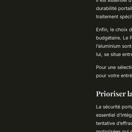
Il est essentiel
durabilité porta
traitement spéci
Enfin, le choix 
budgétaire. Le P
l’aluminium sont
lui, se situe en
Pour une sélecti
pour votre entré
Prioriser l
La sécurité porta
essentiel d’inté
tentative d’effr
motorisées qui g