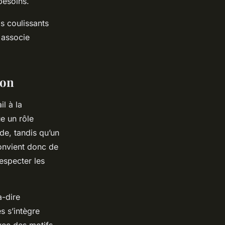
besoins.
s coulissants
 associe
son
il à la
ue un rôle
de, tandis qu’un
convient donc de
respecter les
à-dire
s s’intègre