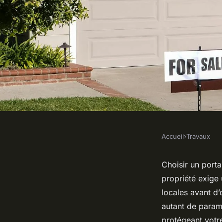
Accueil
›
Travaux
TRAVAUX
Top 5 conseils pour 
Choisir un porta
propriété exige
portail coulissant pa
locales avant d’
autant de paramè
protégeant votre