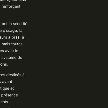
 renforçant
rant la sécurité.
e d’usage, la
eurs à bras, à
, mais toutes
es avec le
du système de
ions.
res destinés à
s avant
tique et
e présence
ments