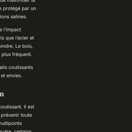
n de maximiser la
re protégé par un
ions salines.
e l’impact
s que l’acier et
indre. Le bois,
 plus fréquent.
ails coulissants
et envies.
on
oulissant. Il est
 prévenir toute
multipoints
outre, certains