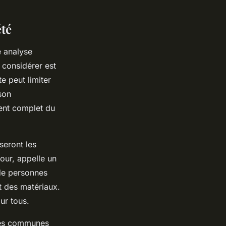
été
e analyse
 considérer est
e peut limiter
son
ment complet du
 seront les
jour, appelle un
 de personnes
t des matériaux.
ur tous.
ines communes