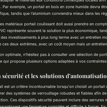
 d’adapter le matériau aux conditions climatiques locales afi
il. Par exemple, un portail en bois en zone humide devra êt
fique, tandis que l’aluminium conviendra mieux dans les rég
des matériaux portail coulissant doit aussi prendre en compt
VC représente souvent la solution la plus économique, tandi
 des investissements à plus long terme avec un entretien mo
tre ces deux extrêmes, avec un coût moyen mais un entretien
on optimale, n’hésitez pas à consulter une sélection de port
e qui propose plusieurs options adaptées à vos contraintes 
a sécurité et les solutions d’automatisati
il est un critère incontournable lorsqu'on choisit un portail c
grer des systèmes de verrouillage robustes et fiables afin de
action. Ces dispositifs sécurité peuvent inclure des serrures 
arantissent une fermeture complète et difficile à forcer. En 