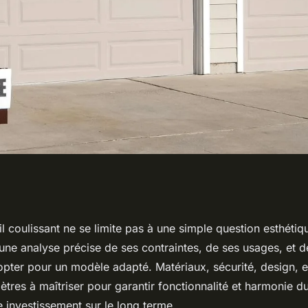
sélectionner le
il coulissant ne se limite pas à une simple question esthéti
 une analyse précise de ses contraintes, de ses usages, et 
rfait
opter pour un modèle adapté. Matériaux, sécurité, design, e
tres à maîtriser pour garantir fonctionnalité et harmonie du
 investissement sur le long terme.