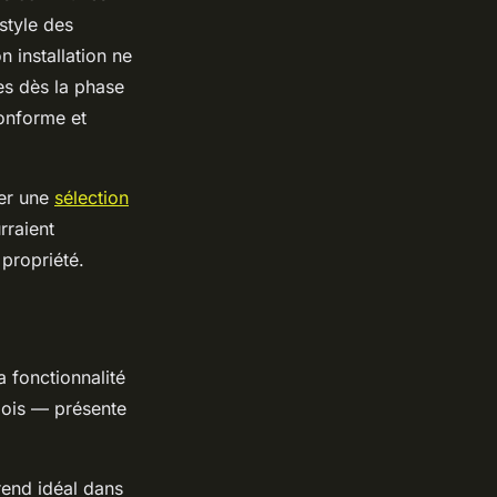
style des
 installation ne
tes dès la phase
conforme et
ter une
sélection
rraient
propriété.
a fonctionnalité
bois — présente
 rend idéal dans