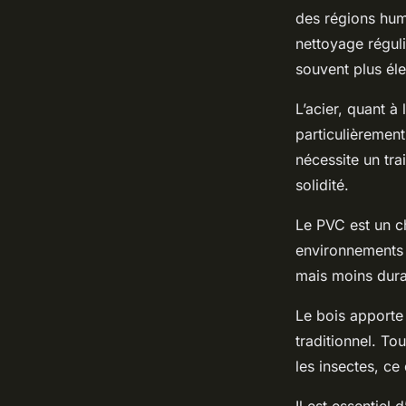
des régions humi
nettoyage régul
souvent plus él
L’acier, quant à
particulièremen
nécessite un tra
solidité.
Le PVC est un c
environnements t
mais moins dura
Le bois apporte 
traditionnel. To
les insectes, ce 