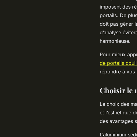
imposent des rè
portails. De plu
doit pas gêner l
d’analyse éviter
harmonieuse.
Pour mieux appr
de portails coul
répondre à vos b
Choisir le
Le choix des mat
et l’esthétique
des avantages s
L’aluminium sédu