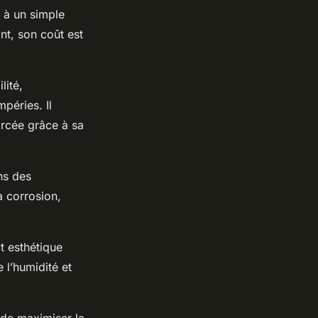
 à un simple
nt, son coût est
lité,
péries. Il
orcée grâce à sa
ns des
a corrosion,
t esthétique
 l’humidité et